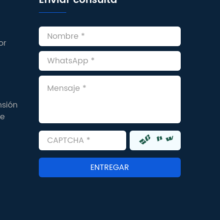
Enviar consulta
or
nsión
de