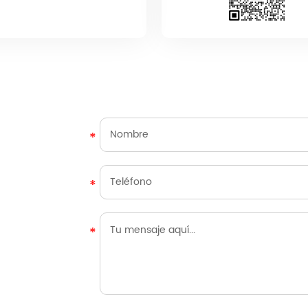
*
*
*