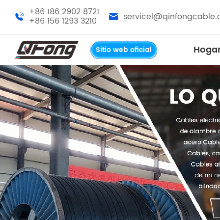
+86 186 2902 8721
servicel@qinfongcable
+86 156 1293 3210
Hoga
Sitio web oficial