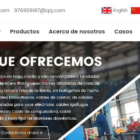
.com
976909187@qq.com
English
r
Productos
Acerca de nosotros
Casos