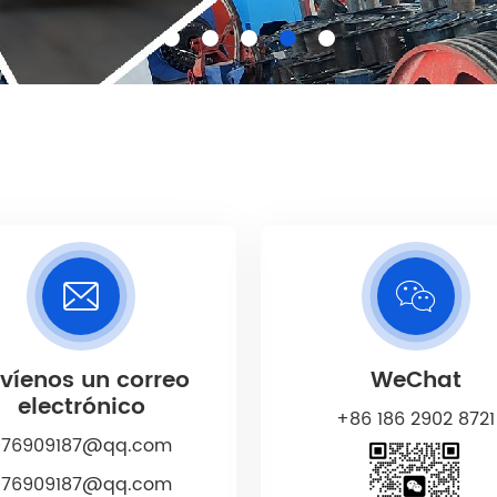
víenos un correo
WeChat
electrónico
+86 186 2902 8721
976909187@qq.com
976909187@qq.com