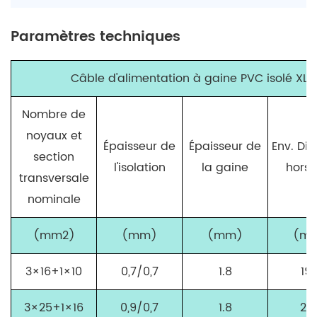
Paramètres techniques
Câble d'alimentation à gaine PVC isolé XL
Nombre de
noyaux et
Épaisseur de
Épaisseur de
Env. Di
section
l'isolation
la gaine
hors 
transversale
nominale
(mm
2
)
(mm)
(mm)
(m
3×16+1×10
0,7/0,7
1.8
19.
3×25+1×16
0,9/0,7
1.8
22,