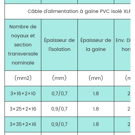
Câble d'alimentation à gaine PVC isolé XLP
Nombre de
noyaux et
Épaisseur de
Épaisseur de
Env. Di
section
l'isolation
la gaine
hors 
transversale
nominale
(mm
2
)
(mm)
(mm)
(m
3×16+2×10
0,7/0,7
1.8
20,
3×25+2×16
0,9/0,7
1.8
25.
3×35+2×16
0,9/0,7
1.8
26,