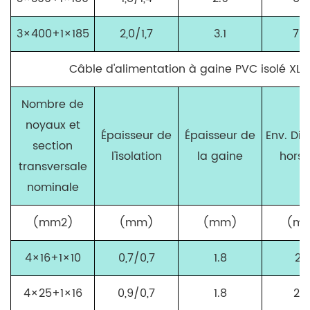
3×400+1×185
2,0/1,7
3.1
70,
Câble d'alimentation à gaine PVC isolé XL
Nombre de
noyaux et
Épaisseur de
Épaisseur de
Env. Di
section
l'isolation
la gaine
hors 
transversale
nominale
(mm
2
)
(mm)
(mm)
(m
4×16+1×10
0,7/0,7
1.8
21.
4×25+1×16
0,9/0,7
1.8
25,